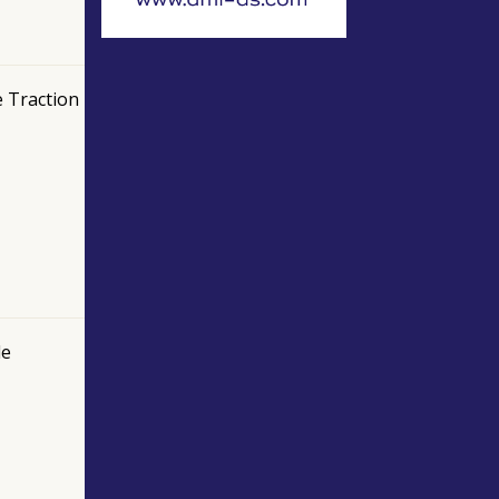
e Traction
de