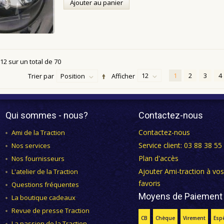
Ajouter au panier
12
sur un total de
70
12
1
2
3
4
Trier par
Position
Afficher
Qui sommes - nous?
Contactez-nous
Contactez-nous
Ami de la Traction
Service client: 03 88 38 55
Nos services
Plan d'accès
Nos fournisseurs
Ajouter Ami-traction à vos
L'atelier de la Traction
favoris
Questions fréquentes
Moyens de Paiement
La boutique cadeaux
Revue de presse Traction
CB
Chèque
Virement
Esp
La passion de la Traction