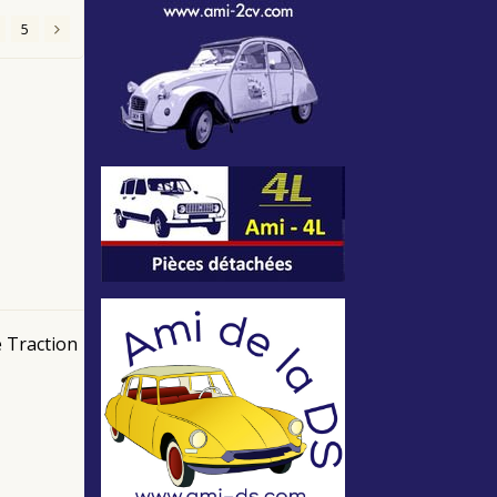
5
é Traction