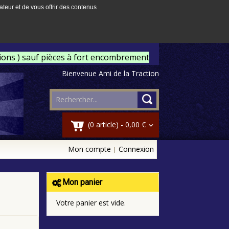
ateur et de vous offrir des contenus
tions ) sauf pièces à fort encombrement
Bienvenue Ami de la Traction
(0 article) -
0,00 €
Mon compte
Connexion
Mon panier
Votre panier est vide.