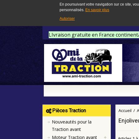
En poursuivant votre navigation sur ce site, vou
personnalisés.
En savoir plus
Autoriser
LIvraison gratuite en France continent
Pièces Traction
Accueil
/
A
Enjolive
Nouveautés pour la
Traction avant
Moteur Traction avant
Articles
1
à