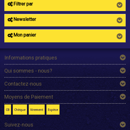
Filtrer par
Newsletter
Mon panier
Informations pratiques
Qui sommes - nous?
Contactez-nous
Moyens de Paiement
CB
Chèque
Virement
Espèce
Suivez-nous