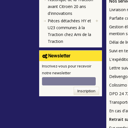
Nos servi
avant Citroën 20 ans
Livraison 
d'innovations
Parfaite c
Pièces détachées HY et
Gestion él
U23 communes à la
mention s
Traction chez Ami de la
Traction
Délai de 
Suivi en 
Newsletter
L'expéditi
Inscrivez-vous pour recevoir
Lettre sui
notre newsletter
Delivengo 
Colissimo 
Inscription
DPD 24 7
Transport
En cas d'a
Retrait 
Sur rendez