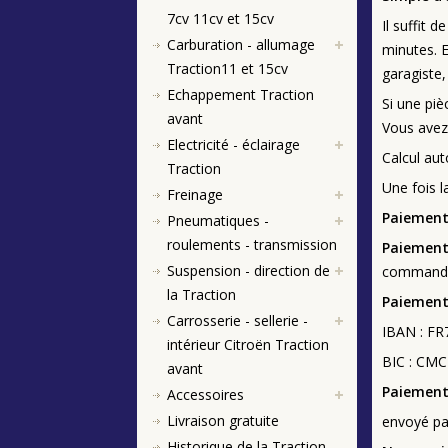
7cv 11cv et 15cv
Il suffit 
Carburation - allumage
minutes. E
Traction11 et 15cv
garagiste,
Echappement Traction
Si une pi
avant
Vous avez 
Electricité - éclairage
Calcul aut
Traction
Une fois 
Freinage
Paiement
Pneumatiques -
roulements - transmission
Paiement
Suspension - direction de
commande 
la Traction
Paiement
Carrosserie - sellerie -
IBAN : FR
intérieur Citroën Traction
BIC : CM
avant
Paiement
Accessoires
Livraison gratuite
envoyé pa
Historique de la Traction