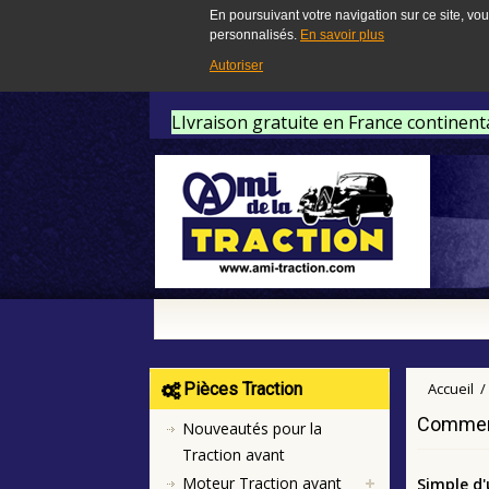
En poursuivant votre navigation sur ce site, vou
personnalisés.
En savoir plus
Autoriser
LIvraison gratuite en France continent
Pièces Traction
Accueil
/
Commen
Nouveautés pour la
Traction avant
Moteur Traction avant
Simple d'