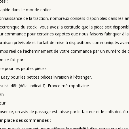
ces :
rapide dans le monde entier.
onnaissance de la traction, nombreux conseils disponibles dans les arti
ectronique du stock : vous avez la certitude que la pièce soit disponib
ur commande pour certaines capotes que nous faisons fabriquer à l
livraison prévisible et forfait de mise à dispositions communiqués a
temps réel de l'acheminement de votre commande par un numéro de col
on se fait par :
vie pour les petites pièces.
Easy pour les petites pièces livraison à l'étranger.
suivi 48h (délai indicatif) France métropolitaine.
2h
eur
bsence, un avis de passage est laissé par le facteur et le colis doit ê
sur place des commandes :
 vous exclusivement, nous offrons la possibilité d'un retrait sur plac