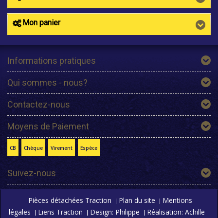
Mon panier
Informations pratiques
Qui sommes - nous?
Contactez-nous
Moyens de Paiement
CB
Chèque
Virement
Espèce
Suivez-nous
Pièces détachées Traction
Plan du site
Mentions
légales
Liens Traction
Design: Philippe
Réalisation: Achille