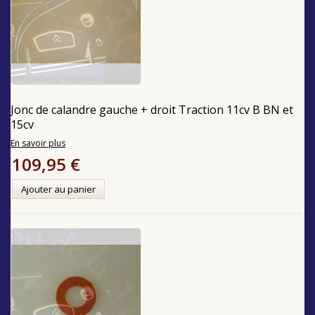
Jonc de calandre gauche + droit Traction 11cv B BN et
15cv
En savoir plus
109,95 €
Ajouter au panier