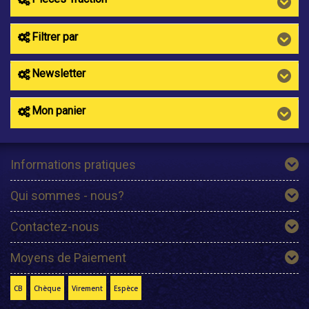
Filtrer par
Newsletter
Mon panier
Informations pratiques
Qui sommes - nous?
Contactez-nous
Moyens de Paiement
CB
Chèque
Virement
Espèce