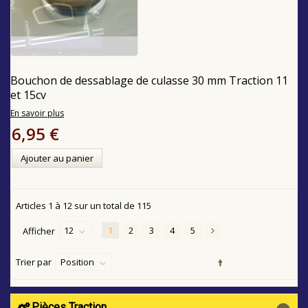
Bouchon de dessablage de culasse 30 mm Traction 11
et 15cv
En savoir plus
6,95 €
Ajouter au panier
Articles
1
à
12
sur un total de
115
12
1
2
3
4
5
Afficher
Trier par
Position
Pièces Traction