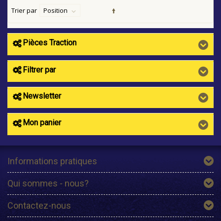
Trier par
Position
Pièces Traction
Filtrer par
Newsletter
Mon panier
Informations pratiques
Qui sommes - nous?
Contactez-nous