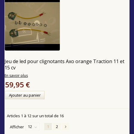
Jeu de led pour clignotants Axo orange Traction 11 et
15 cv
En savoir plus
59,95 €
Ajouter au panier
Articles
1
à
12
sur un total de
16
12
1
2
Afficher