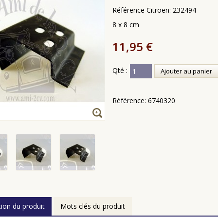
Référence Citroën: 232494
8 x 8 cm
11,95 €
Qté :
Ajouter au panier
Référence:
6740320
tion du produit
Mots clés du produit