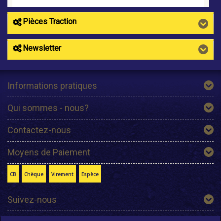
Pièces Traction
Newsletter
Informations pratiques
Qui sommes - nous?
Contactez-nous
Moyens de Paiement
CB
Chèque
Virement
Espèce
Suivez-nous