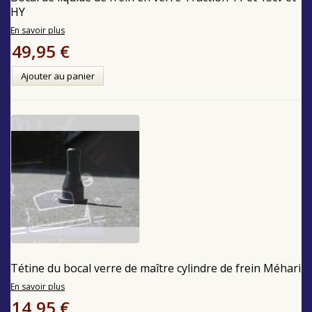
HY
En savoir plus
49,95 €
Ajouter au panier
Tétine du bocal verre de maître cylindre de frein Méhari
En savoir plus
14,95 €