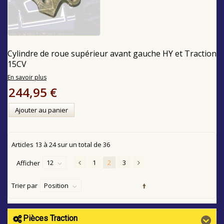
Cylindre de roue supérieur avant gauche HY et Traction
15CV
En savoir plus
244,95 €
Ajouter au panier
Articles
13
à
24
sur un total de
36
12
1
2
3
Afficher
Trier par
Position
Pièces Traction