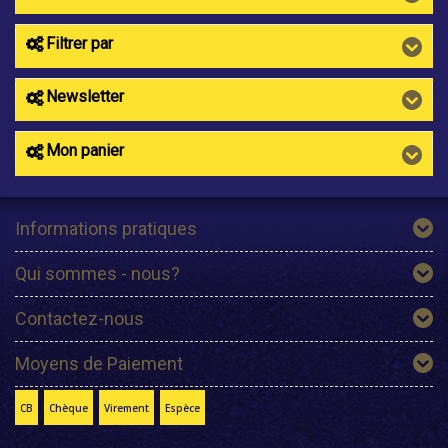
Filtrer par
Newsletter
Mon panier
Informations pratiques
Qui sommes - nous?
Contactez-nous
Moyens de Paiement
CB
Chèque
Virement
Espèce