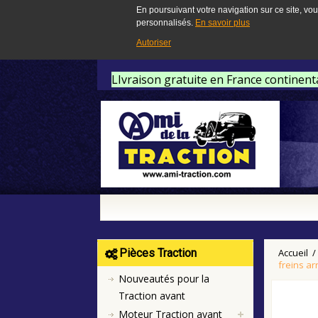
En poursuivant votre navigation sur ce site, vou
personnalisés.
En savoir plus
Autoriser
LIvraison gratuite en France continent
Pièces Traction
Accueil
/
freins ar
Nouveautés pour la
Traction avant
Moteur Traction avant