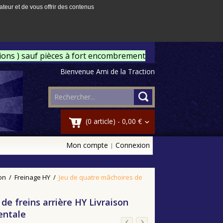
ateur et de vous offrir des contenus
tions ) sauf pièces à fort encombrement
Bienvenue Ami de la Traction
(0 article) -
0,00 €
Mon compte
Connexion
on
/
Freinage HY
/
Jeu de quatre mâchoires de
de freins arrière HY Livraison
entale