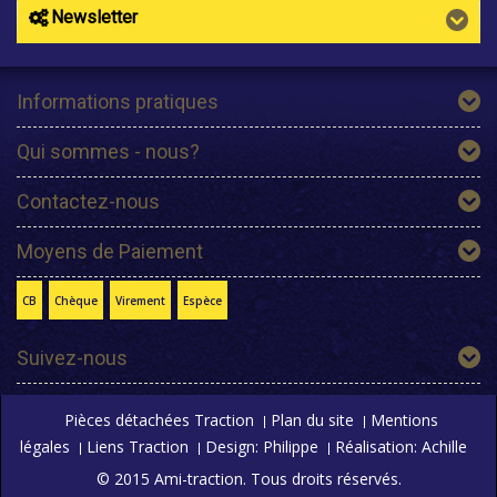
Newsletter
Informations pratiques
Qui sommes - nous?
Contactez-nous
Moyens de Paiement
CB
Chèque
Virement
Espèce
Suivez-nous
Pièces détachées Traction
Plan du site
Mentions
légales
Liens Traction
Design: Philippe
Réalisation: Achille
© 2015 Ami-traction. Tous droits réservés.